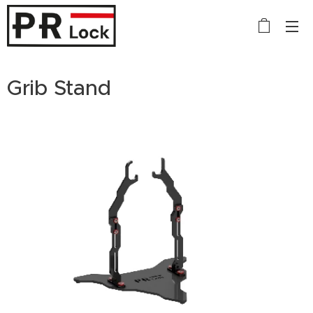
Grib Stand
Malý servisní stojan na kolo - Grib Stand