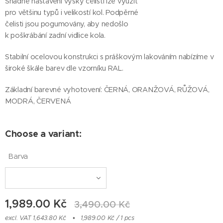
Snadné nastavení výšky čelistí lze využít
pro většinu typů i velikostí kol. Podpěrné
čelisti jsou pogumovány, aby nedošlo
k poškrábání zadní vidlice kola.
Stabilní ocelovou konstrukci s práškovým lakováním nabízíme v
široké škále barev dle vzorníku RAL.
Základní barevné vyhotovení: ČERNÁ, ORANŽOVÁ, RŮŽOVÁ,
MODRÁ, ČERVENÁ
Malý servisní stojan na kolo - Grib Stand
Choose a variant:
Barva
1,989.00
Kč
3,490.00
Kč
excl. VAT 1,643.80 Kč
1,989.00 Kč / 1 pcs