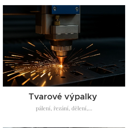
Tvarové výpalky
pálení, řezání, dělení,...