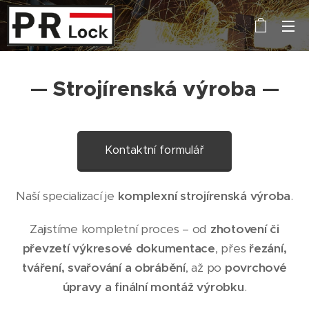
—
Strojírenská výroba
—
Kontaktní formulář
Naší specializací je
komplexní strojírenská výroba
.
Zajistíme kompletní proces – od
zhotovení či
převzetí výkresové dokumentace
, přes
řezání,
tváření, svařování a obrábění
, až po
povrchové
úpravy a finální montáž výrobku
.